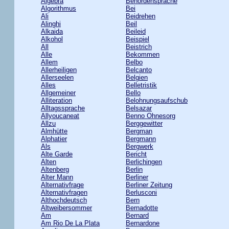
Algebra
Behördensprache
Algorithmus
Bei
Ali
Beidrehen
Alinghi
Beil
Alkaida
Beileid
Alkohol
Beispiel
All
Beistrich
Alle
Bekommen
Allem
Belbo
Allerheiligen
Belcanto
Allerseelen
Belgien
Alles
Belletristik
Allgemeiner
Bello
Alliteration
Belohnungsaufschub
Alltagssprache
Belsazar
Allyoucaneat
Benno Ohnesorg
Allzu
Berggewitter
Almhütte
Bergman
Alphatier
Bergmann
Als
Bergwerk
Alte Garde
Bericht
Alten
Berlichingen
Altenberg
Berlin
Alter Mann
Berliner
Alternativfrage
Berliner Zeitung
Alternativfragen
Berlusconi
Althochdeutsch
Bern
Altweibersommer
Bernadotte
Am
Bernard
Am Rio De La Plata
Bernardone