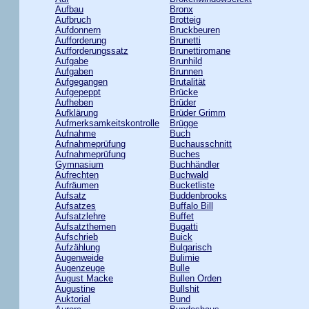
Aufbau
Bronx
Aufbruch
Brotteig
Aufdonnern
Bruckbeuren
Aufforderung
Brunetti
Aufforderungssatz
Brunettiromane
Aufgabe
Brunhild
Aufgaben
Brunnen
Aufgegangen
Brutalität
Aufgepeppt
Brücke
Aufheben
Brüder
Aufklärung
Brüder Grimm
Aufmerksamkeitskontrolle
Brügge
Aufnahme
Buch
Aufnahmeprüfung
Buchausschnitt
Aufnahmeprüfung
Buches
Gymnasium
Buchhändler
Aufrechten
Buchwald
Aufräumen
Bucketliste
Aufsatz
Buddenbrooks
Aufsatzes
Buffalo Bill
Aufsatzlehre
Buffet
Aufsatzthemen
Bugatti
Aufschrieb
Buick
Aufzählung
Bulgarisch
Augenweide
Bulimie
Augenzeuge
Bulle
August Macke
Bullen Orden
Augustine
Bullshit
Auktorial
Bund