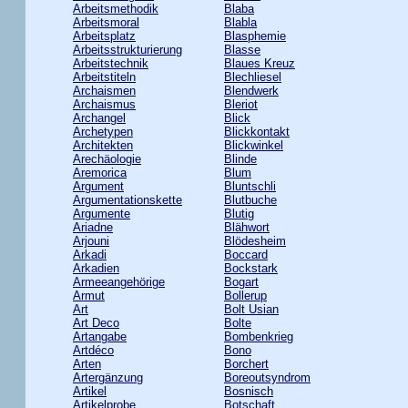
Arbeitsmethodik
Blaba
Arbeitsmoral
Blabla
Arbeitsplatz
Blasphemie
Arbeitsstrukturierung
Blasse
Arbeitstechnik
Blaues Kreuz
Arbeitstiteln
Blechliesel
Archaismen
Blendwerk
Archaismus
Bleriot
Archangel
Blick
Archetypen
Blickkontakt
Architekten
Blickwinkel
Arechäologie
Blinde
Aremorica
Blum
Argument
Bluntschli
Argumentationskette
Blutbuche
Argumente
Blutig
Ariadne
Blähwort
Arjouni
Blödesheim
Arkadi
Boccard
Arkadien
Bockstark
Armeeangehörige
Bogart
Armut
Bollerup
Art
Bolt Usian
Art Deco
Bolte
Artangabe
Bombenkrieg
Artdéco
Bono
Arten
Borchert
Artergänzung
Boreoutsyndrom
Artikel
Bosnisch
Artikelprobe
Botschaft