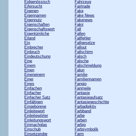
Eidgenössisch
Fahrzeug
Eifersucht
Fairtrade
Eigenen
Fake
Eigennamen
Fake News
Eigennutz
Fakenews
Eigenschaften
Fakir
Eigenschaftswort
Fall
Eigentümliche
Fallen
Eiland
Fallfehler
Ein
Fallgesetze
Einbrecher
Fallout
Einbruch
Fallschirm
Eindeutschung
Falsch
Eine
Falsche
Einem
Falschmeldung
Einen
Falun
Eineneinem
Familie
Einer
Familiennamen
Eines
Fangio
Einfachen
Fanmeile
Einfacher
Fantasie
Einfacher Satz
Fantasieaufsatz
Einfältigen
Fantasiegeschichte
Eingeborene
Farbadjektiv
Einleitewort
Farbband
Einleitewörter
Farbe
Einleitungswort
Farben
Einmachglas
Farbig
Einschub
Farbsymbolik
Einsetzprobe
Farm