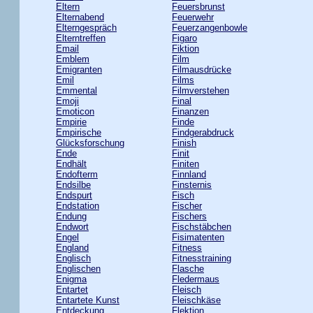
Eltern
Feuersbrunst
Elternabend
Feuerwehr
Elterngespräch
Feuerzangenbowle
Elterntreffen
Figaro
Email
Fiktion
Emblem
Film
Emigranten
Filmausdrücke
Emil
Films
Emmental
Filmverstehen
Emoji
Final
Emoticon
Finanzen
Empirie
Finde
Empirische
Findgerabdruck
Glücksforschung
Finish
Ende
Finit
Endhält
Finiten
Endofterm
Finnland
Endsilbe
Finsternis
Endspurt
Fisch
Endstation
Fischer
Endung
Fischers
Endwort
Fischstäbchen
Engel
Fisimatenten
England
Fitness
Englisch
Fitnesstraining
Englischen
Flasche
Enigma
Fledermaus
Entartet
Fleisch
Entartete Kunst
Fleischkäse
Entdeckung
Flektion