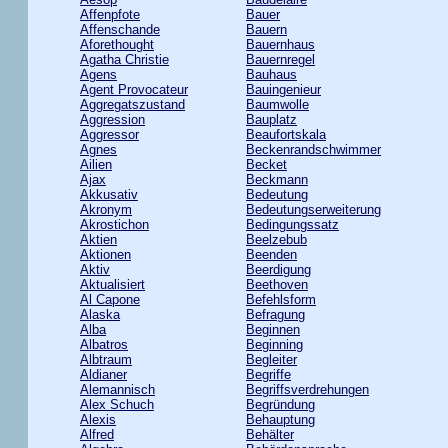
Affenpfote
Bauer
Affenschande
Bauern
Aforethought
Bauernhaus
Agatha Christie
Bauernregel
Agens
Bauhaus
Agent Provocateur
Bauingenieur
Aggregatszustand
Baumwolle
Aggression
Bauplatz
Aggressor
Beaufortskala
Agnes
Beckenrandschwimmer
Ailien
Becket
Ajax
Beckmann
Akkusativ
Bedeutung
Akronym
Bedeutungserweiterung
Akrostichon
Bedingungssatz
Aktien
Beelzebub
Aktionen
Beenden
Aktiv
Beerdigung
Aktualisiert
Beethoven
Al Capone
Befehlsform
Alaska
Befragung
Alba
Beginnen
Albatros
Beginning
Albtraum
Begleiter
Aldianer
Begriffe
Alemannisch
Begriffsverdrehungen
Alex Schuch
Begründung
Alexis
Behauptung
Alfred
Behälter