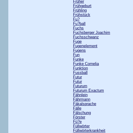
Früher
Frühgeburt
Frühling
Frühstück
Fu?
Fu?ball
Fuchs
Fuchsberger Joachim
Fuchsschwanz
Fuge
Fugenelement
Fugens
Fun
Funke
Funke Cornelia
Funktion
Fussball
Futur
Futur
Futurum
Futurum Exactum
Fähnlein
Fährmann
Fäkalsprache
Fälle
Fälschung
Förster
Fü?e
Füllwörter
Füllwörterkrankheit