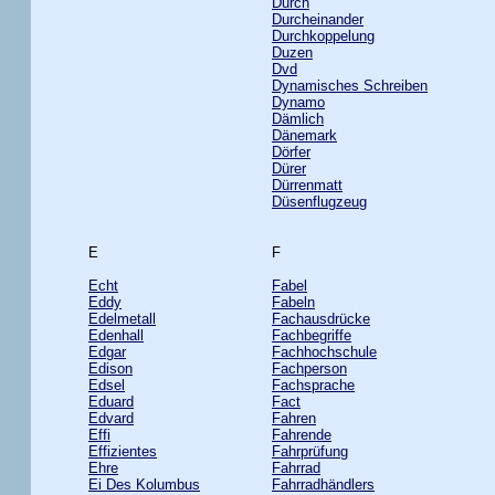
Durch
Durcheinander
Durchkoppelung
Duzen
Dvd
Dynamisches Schreiben
Dynamo
Dämlich
Dänemark
Dörfer
Dürer
Dürrenmatt
Düsenflugzeug
E
F
Echt
Fabel
Eddy
Fabeln
Edelmetall
Fachausdrücke
Edenhall
Fachbegriffe
Edgar
Fachhochschule
Edison
Fachperson
Edsel
Fachsprache
Eduard
Fact
Edvard
Fahren
Effi
Fahrende
Effizientes
Fahrprüfung
Ehre
Fahrrad
Ei Des Kolumbus
Fahrradhändlers