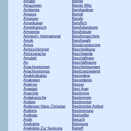
Amalie
Berner
Amazonen
Berner Witz
Ambiente
Bernhardiner
Ameise
Bertolt
Ameisen
Berufe
Amerikaner
Beruflich
Amerikanisch
Berufsberatung
Amnestie
Berufsleute
Amnesty International
Berufsmaschine
Amok
Berufswahl
Amos
Besatzungszone
Amtsschimmel
Beschreibung
Amtssprache
Beschwerde
Amulett
Beschäftigen
An
Beschäftigung
Anachronismen
Beschönigungen
Anachronismus
Besitzanzeigend
Anakkrakatau
Besondere
Analogien
Besonderes
Analyse
Besser
Anapäst
Best Ager
Anarchie
Bestimme
Andalusische
Bestimmen
Andere
Bestimmter
Andersen Hans Christian
Bestimmter Artikel
Andorra
Bestimmung
Andreas
Bestseller
Andri
Besuch
Anekdote
Betonung
Anekdote Zur Senkung
Betreff