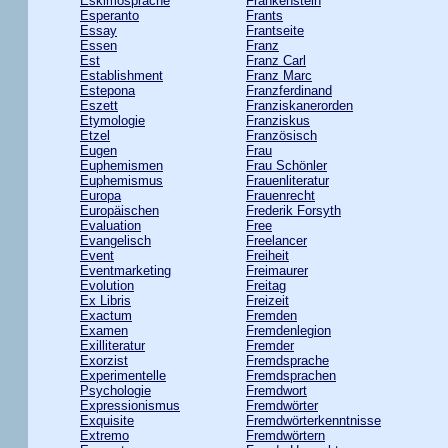
Eskimosprache
Frankenstein
Esperanto
Frants
Essay
Frantseite
Essen
Franz
Est
Franz Carl
Establishment
Franz Marc
Estepona
Franzferdinand
Eszett
Franziskanerorden
Etymologie
Franziskus
Etzel
Französisch
Eugen
Frau
Euphemismen
Frau Schönler
Euphemismus
Frauenliteratur
Europa
Frauenrecht
Europäischen
Frederik Forsyth
Evaluation
Free
Evangelisch
Freelancer
Event
Freiheit
Eventmarketing
Freimaurer
Evolution
Freitag
Ex Libris
Freizeit
Exactum
Fremden
Examen
Fremdenlegion
Exilliteratur
Fremder
Exorzist
Fremdsprache
Experimentelle
Fremdsprachen
Psychologie
Fremdwort
Expressionismus
Fremdwörter
Exquisite
Fremdwörterkenntnisse
Extremo
Fremdwörtern