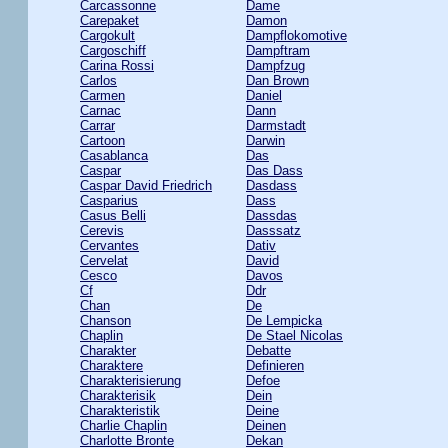
Carcassonne
Dame
Carepaket
Damon
Cargokult
Dampflokomotive
Cargoschiff
Dampftram
Carina Rossi
Dampfzug
Carlos
Dan Brown
Carmen
Daniel
Carnac
Dann
Carrar
Darmstadt
Cartoon
Darwin
Casablanca
Das
Caspar
Das Dass
Caspar David Friedrich
Dasdass
Casparius
Dass
Casus Belli
Dassdas
Cerevis
Dasssatz
Cervantes
Dativ
Cervelat
David
Cesco
Davos
Cf
Ddr
Chan
De
Chanson
De Lempicka
Chaplin
De Stael Nicolas
Charakter
Debatte
Charaktere
Definieren
Charakterisierung
Defoe
Charakterisik
Dein
Charakteristik
Deine
Charlie Chaplin
Deinen
Charlotte Bronte
Dekan