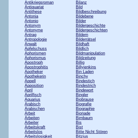
Antikriegsroman
Bilanz
Antiquariat
Bild
Antithese
Bildbeschreibung
Antonia
Bildebene
Antonio
Bilder
Antonym
Bildergeschichte
Antonyme
Bildergeschichten
Antrag
Bildern
Antropologie
Bilderrätsel
Anwalt
Bildhaft
Apfelschuss
Bildlich
Aphorismen
Bildmanipulation
Aphorismus
Bildzeitung
Apostroph
Billig
Apostrophitis
Billyjenkins
Apotheker
Bin Laden
Apothekerin
Binchy
Appell
Bindestich
Apposition
Bindestrich
April
Bindewort
Aprilfisch
Bingler
Aquarius
Biobrause
Arabisch
Biografie
Arabischen
Biographie
Arbeit
Bionade
Arbeiten
Birnbaum
Arbeiter
Bis
Arbeitskraft
Bist
Arbeitslos
Bitte Nicht Stören
Arbeitslosigkeit
Bitzius