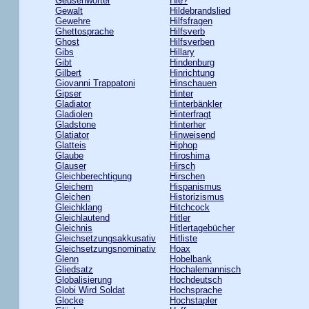
Geusenwörter
Hie?
Gewalt
Hildebrandslied
Gewehre
Hilfsfragen
Ghettosprache
Hilfsverb
Ghost
Hilfsverben
Gibs
Hillary
Gibt
Hindenburg
Gilbert
Hinrichtung
Giovanni Trappatoni
Hinschauen
Gipser
Hinter
Gladiator
Hinterbänkler
Gladiolen
Hinterfragt
Gladstone
Hinterher
Glatiator
Hinweisend
Glatteis
Hiphop
Glaube
Hiroshima
Glauser
Hirsch
Gleichberechtigung
Hirschen
Gleichem
Hispanismus
Gleichen
Historizismus
Gleichklang
Hitchcock
Gleichlautend
Hitler
Gleichnis
Hitlertagebücher
Gleichsetzungsakkusativ
Hitliste
Gleichsetzungsnominativ
Hoax
Glenn
Hobelbank
Gliedsatz
Hochalemannisch
Globalisierung
Hochdeutsch
Globi Wird Soldat
Hochsprache
Glocke
Hochstapler