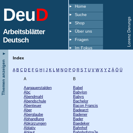
Home
Deu
D
Suche
Lorenz Derungs
Shop
Arbeitsblätter
Über uns
Deutsch
Fragen
Im Fokus
►
Copyright
Index
Themen anzeigen
Index
A
B
C
D
E
F
G
H
I
J
K
L
M
N
O
P
Q
R
S
T
U
V
W
X
Y
Z
Ä
Ö
Ü
A
B
Aargauerstalden
Babel
Abc
Babylon
Abendmahl
Babys
Abendschule
Bachelor
Abenteuer
Bacon Francis
Aber
Badearzt
Aberglaube
Badener
Abhandlung
Bader
Abkürzungen
Baedeker
Ablativ
Bahnhof
Ablaut
Bahnhofstra?e