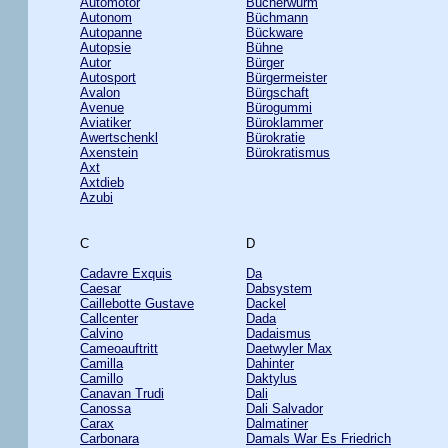
Automotor
Bücherwurm
Autonom
Büchmann
Autopanne
Bückware
Autopsie
Bühne
Autor
Bürger
Autosport
Bürgermeister
Avalon
Bürgschaft
Avenue
Bürogummi
Aviatiker
Büroklammer
Awertschenkl
Bürokratie
Axenstein
Bürokratismus
Axt
Axtdieb
Azubi
C
D
Cadavre Exquis
Da
Caesar
Dabsystem
Caillebotte Gustave
Dackel
Callcenter
Dada
Calvino
Dadaismus
Cameoauftritt
Daetwyler Max
Camilla
Dahinter
Camillo
Daktylus
Canavan Trudi
Dali
Canossa
Dali Salvador
Carax
Dalmatiner
Carbonara
Damals War Es Friedrich