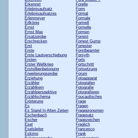
Erkennst
Forelle
Erlebnisaufsatz
Form
Erlebnisaufsatzes
Formal
Erlenmeyer
Formale
Erlkönig
Formell
Ernst
Formelle
Ernst Max
Formen
Ersatzprobe
Forrest
Erschrecken
Forrest Gump
Erst
Forrester
Erste
Forstbeamter
Erste Lautverschiebung
Forsyth
Ersten
Forts
Erster Weltkrieg
Fortschritt
Erstsilbenbetonung
Fortsetzung
Erweiterungsprobe
Forum
Erziehung
Fotoapparat
Erzähler
Fotografen
Erzählkern
Fotografie
Erzählperspektive
Fotografieren
Erzählschema
Foucaultsches
Erörterung
Frage
Es
Fragen
Es Stand In Alten Zeiten
Fragepronomen
Eschenbach
Fragesatz
Escher
Fragezeichen
Esel
Fraglich
Eselsleiter
Francesco
Eskimo
Frank