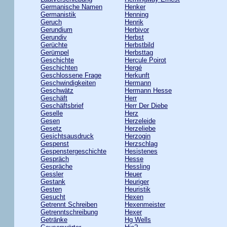
Germanische Namen
Henker
Germanistik
Henning
Geruch
Henrik
Gerundium
Herbivor
Gerundiv
Herbst
Gerüchte
Herbstbild
Gerümpel
Herbsttag
Geschichte
Hercule Poirot
Geschichten
Hergé
Geschlossene Frage
Herkunft
Geschwindigkeiten
Hermann
Geschwätz
Hermann Hesse
Geschäft
Herr
Geschäftsbrief
Herr Der Diebe
Geselle
Herz
Gesen
Herzeleide
Gesetz
Herzeliebe
Gesichtsausdruck
Herzogin
Gespenst
Herzschlag
Gespenstergeschichte
Hesistenes
Gespräch
Hesse
Gespräche
Hessling
Gessler
Heuer
Gestank
Heuriger
Gesten
Heuristik
Gesucht
Hexen
Getrennt Schreiben
Hexenmeister
Getrenntschreibung
Hexer
Getränke
Hg Wells