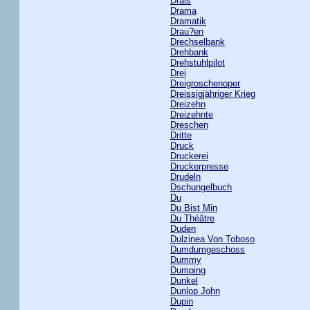
Drais
Drama
Dramatik
Drau?en
Drechselbank
Drehbank
Drehstuhlpilot
Drei
Dreigroschenoper
Dreissigjähriger Krieg
Dreizehn
Dreizehnte
Dreschen
Dritte
Druck
Druckerei
Druckerpresse
Drudeln
Dschungelbuch
Du
Du Bist Min
Du Théâtre
Duden
Dulzinea Von Toboso
Dumdumgeschoss
Dummy
Dumping
Dunkel
Dunlop John
Dupin