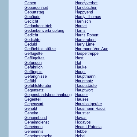
Geben
Handyverbot
Geborgenheit
Hanebüchen
Geburtstag
Happyend
Gebäude
Hardy Thomas
Gecicht
Harnisch
Gedankenstrich
Harriet
Gedankenverknüpfung
Harris
Gedicht
Harris Robert
Gedichte
Harrisrobert
Geduld
Harry Lime
Gedächtnisstütze
Hartmann Von Aue
Geflügelte
Haspeltreppe
Geflügeltes
Hast
Gefunden
Hat
Gefährlich
Hauke
Gefängnis
Haupt
Gefängnisse
Hauptmann
Gefühl
Hauptsatz
Gefühlsliteratur
Hauptstädte
Gegensatz
Hauptwort
Gegenstandsbeschreibung
Hauser
Gegenteil
Hauses
Gegenwart
Haushaltgeräte
Gehabt
Hausmann Raoul
Geheim
Haustier
Geheimbund
Havas
Geheimdienst
Hcdavos
Geheimen
Hearst Patricia
Geheimnis
Hebbel
Geheimsprache
Hebel