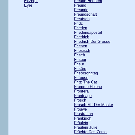
Exzerpt
Freude Herrscht
Eyre
Freund
Freunde
Freundschaft
Freutsch
Fridz
Frieden
Friedensapostel
Friedrich
Friedrich Der Grosse
Friesen
Friesisch
Frisch
Friseur
Frisur
Frisöre
Frisörsonntag
Friteuse
Fritz The Cat
Fromme Helene
Frontera
Frontpage
Frosch
Frosch Mit Der Maske
Frouwe
Frustration
Fränkisch
Fräulein
Fräulein Julie
Früchte Des Zorns