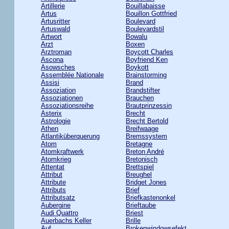
Artillerie
Bouillabaisse
Artus
Bouillon Gottfried
Artusritter
Boulevard
Artuswald
Boulevardstil
Artwort
Bowalu
Arzt
Boxen
Arztroman
Boycott Charles
Ascona
Boyfriend Ken
Asowsches
Boykott
Assemblée Nationale
Brainstorming
Assisi
Brand
Assoziation
Brandstifter
Assoziationen
Brauchen
Assoziationsreihe
Brautprinzessin
Asterix
Brecht
Astrologie
Brecht Bertold
Athen
Breifwaage
Atlantiküberquerung
Bremssystem
Atom
Bretagne
Atomkraftwerk
Breton André
Atomkrieg
Bretonisch
Attentat
Brettspiel
Attribut
Breughel
Attribute
Bridget Jones
Attributs
Brief
Attributsatz
Briefkastenonkel
Aubergine
Brieftaube
Audi Quattro
Briest
Auerbachs Keller
Brille
Auf
Brokenwindowsefekt