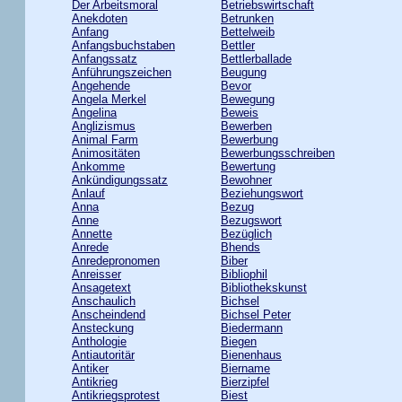
Der Arbeitsmoral
Betriebswirtschaft
Anekdoten
Betrunken
Anfang
Bettelweib
Anfangsbuchstaben
Bettler
Anfangssatz
Bettlerballade
Anführungszeichen
Beugung
Angehende
Bevor
Angela Merkel
Bewegung
Angelina
Beweis
Anglizismus
Bewerben
Animal Farm
Bewerbung
Animositäten
Bewerbungsschreiben
Ankomme
Bewertung
Ankündigungssatz
Bewohner
Anlauf
Beziehungswort
Anna
Bezug
Anne
Bezugswort
Annette
Bezüglich
Anrede
Bhends
Anredepronomen
Biber
Anreisser
Bibliophil
Ansagetext
Bibliothekskunst
Anschaulich
Bichsel
Anscheindend
Bichsel Peter
Ansteckung
Biedermann
Anthologie
Biegen
Antiautoritär
Bienenhaus
Antiker
Biername
Antikrieg
Bierzipfel
Antikriegsprotest
Biest