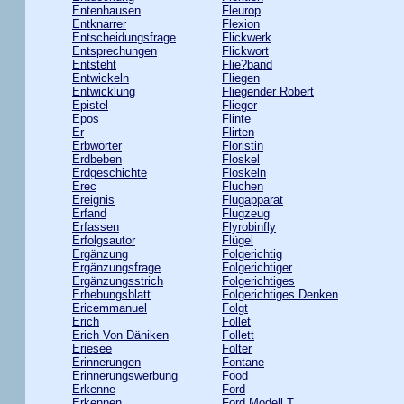
Entenhausen
Fleurop
Entknarrer
Flexion
Entscheidungsfrage
Flickwerk
Entsprechungen
Flickwort
Entsteht
Flie?band
Entwickeln
Fliegen
Entwicklung
Fliegender Robert
Epistel
Flieger
Epos
Flinte
Er
Flirten
Erbwörter
Floristin
Erdbeben
Floskel
Erdgeschichte
Floskeln
Erec
Fluchen
Ereignis
Flugapparat
Erfand
Flugzeug
Erfassen
Flyrobinfly
Erfolgsautor
Flügel
Ergänzung
Folgerichtig
Ergänzungsfrage
Folgerichtiger
Ergänzungsstrich
Folgerichtiges
Erhebungsblatt
Folgerichtiges Denken
Ericemmanuel
Folgt
Erich
Follet
Erich Von Däniken
Follett
Eriesee
Folter
Erinnerungen
Fontane
Erinnerungswerbung
Food
Erkenne
Ford
Erkennen
Ford Modell T