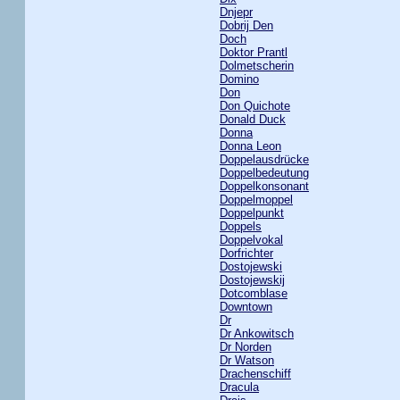
Dnjepr
Dobrij Den
Doch
Doktor Prantl
Dolmetscherin
Domino
Don
Don Quichote
Donald Duck
Donna
Donna Leon
Doppelausdrücke
Doppelbedeutung
Doppelkonsonant
Doppelmoppel
Doppelpunkt
Doppels
Doppelvokal
Dorfrichter
Dostojewski
Dostojewskij
Dotcomblase
Downtown
Dr
Dr Ankowitsch
Dr Norden
Dr Watson
Drachenschiff
Dracula