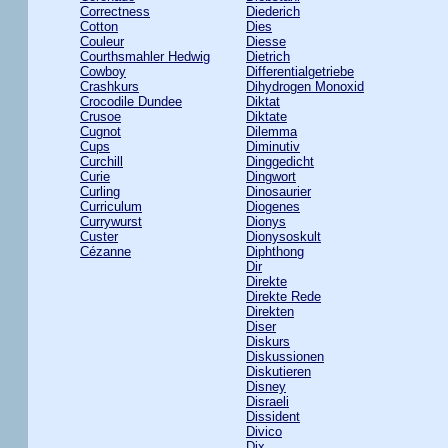
Correctness
Diederich
Cotton
Dies
Couleur
Diesse
Courthsmahler Hedwig
Dietrich
Cowboy
Differentialgetriebe
Crashkurs
Dihydrogen Monoxid
Crocodile Dundee
Diktat
Crusoe
Diktate
Cugnot
Dilemma
Cups
Diminutiv
Curchill
Dinggedicht
Curie
Dingwort
Curling
Dinosaurier
Curriculum
Diogenes
Currywurst
Dionys
Custer
Dionysoskult
Cézanne
Diphthong
Dir
Direkte
Direkte Rede
Direkten
Diser
Diskurs
Diskussionen
Diskutieren
Disney
Disraeli
Dissident
Divico
Dix