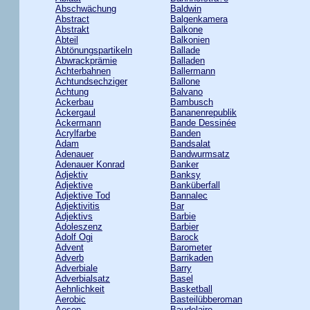
Abschwächung
Baldwin
Abstract
Balgenkamera
Abstrakt
Balkone
Abteil
Balkonien
Abtönungspartikeln
Ballade
Abwrackprämie
Balladen
Achterbahnen
Ballermann
Achtundsechziger
Ballone
Achtung
Balvano
Ackerbau
Bambusch
Ackergaul
Bananenrepublik
Ackermann
Bande Dessinée
Acrylfarbe
Banden
Adam
Bandsalat
Adenauer
Bandwurmsatz
Adenauer Konrad
Banker
Adjektiv
Banksy
Adjektive
Banküberfall
Adjektive Tod
Bannalec
Adjektivitis
Bar
Adjektivs
Barbie
Adoleszenz
Barbier
Adolf Ogi
Barock
Advent
Barometer
Adverb
Barrikaden
Adverbiale
Barry
Adverbialsatz
Basel
Aehnlichkeit
Basketball
Aerobic
Basteilübberoman
Aesop
Baudelaire