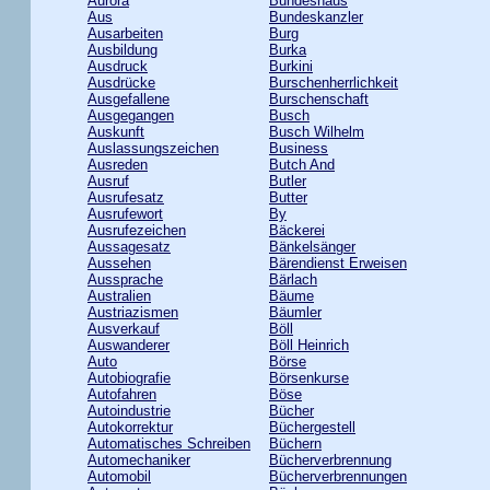
Aurora
Bundeshaus
Aus
Bundeskanzler
Ausarbeiten
Burg
Ausbildung
Burka
Ausdruck
Burkini
Ausdrücke
Burschenherrlichkeit
Ausgefallene
Burschenschaft
Ausgegangen
Busch
Auskunft
Busch Wilhelm
Auslassungszeichen
Business
Ausreden
Butch And
Ausruf
Butler
Ausrufesatz
Butter
Ausrufewort
By
Ausrufezeichen
Bäckerei
Aussagesatz
Bänkelsänger
Aussehen
Bärendienst Erweisen
Aussprache
Bärlach
Australien
Bäume
Austriazismen
Bäumler
Ausverkauf
Böll
Auswanderer
Böll Heinrich
Auto
Börse
Autobiografie
Börsenkurse
Autofahren
Böse
Autoindustrie
Bücher
Autokorrektur
Büchergestell
Automatisches Schreiben
Büchern
Automechaniker
Bücherverbrennung
Automobil
Bücherverbrennungen