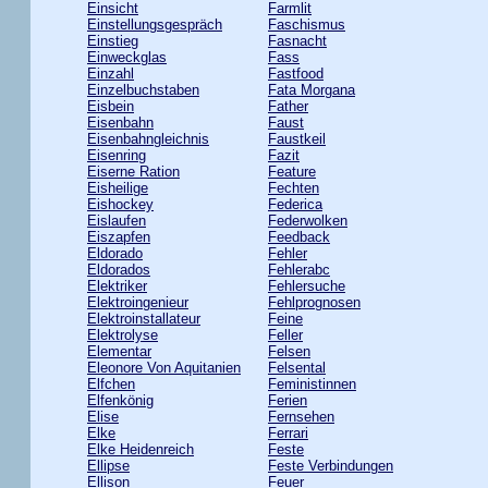
Einsicht
Farmlit
Einstellungsgespräch
Faschismus
Einstieg
Fasnacht
Einweckglas
Fass
Einzahl
Fastfood
Einzelbuchstaben
Fata Morgana
Eisbein
Father
Eisenbahn
Faust
Eisenbahngleichnis
Faustkeil
Eisenring
Fazit
Eiserne Ration
Feature
Eisheilige
Fechten
Eishockey
Federica
Eislaufen
Federwolken
Eiszapfen
Feedback
Eldorado
Fehler
Eldorados
Fehlerabc
Elektriker
Fehlersuche
Elektroingenieur
Fehlprognosen
Elektroinstallateur
Feine
Elektrolyse
Feller
Elementar
Felsen
Eleonore Von Aquitanien
Felsental
Elfchen
Feministinnen
Elfenkönig
Ferien
Elise
Fernsehen
Elke
Ferrari
Elke Heidenreich
Feste
Ellipse
Feste Verbindungen
Ellison
Feuer