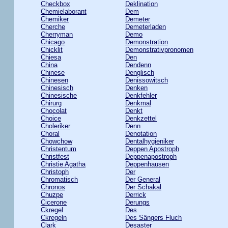
Checkbox
Deklination
Chemielaborant
Dem
Chemiker
Demeter
Cherche
Demeterladen
Cherryman
Demo
Chicago
Demonstration
Chicklit
Demonstrativpronomen
Chiesa
Den
China
Dendenn
Chinese
Denglisch
Chinesen
Denissowitsch
Chinesisch
Denken
Chinesische
Denkfehler
Chirurg
Denkmal
Chocolat
Denkt
Choice
Denkzettel
Choleriker
Denn
Choral
Denotation
Chowchow
Dentalhygieniker
Christentum
Deppen Apostroph
Christfest
Deppenapostroph
Christie Agatha
Deppenhausen
Christoph
Der
Chromatisch
Der General
Chronos
Der Schakal
Chuzpe
Derrick
Cicerone
Derungs
Ckregel
Des
Ckregeln
Des Sängers Fluch
Clark
Desaster