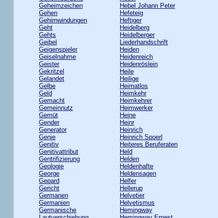
Geheimzeichen
Hebel Johann Peter
Gehen
Hefeteig
Gehirnwindungen
Heftiger
Geht
Heidelberg
Gehts
Heidelberger
Geibel
Liederhandschrift
Geigenspieler
Heiden
Geiselnahme
Heidenreich
Geister
Heidenröslein
Gekritzel
Heile
Gelandet
Heilige
Gelbe
Heimatlos
Geld
Heimkehr
Gemacht
Heimkehrer
Gemeinnutz
Heimwerker
Gemüt
Heine
Gender
Heinr
Generator
Heinrich
Genie
Heinrich Spoerl
Genitiv
Heiteres Beruferaten
Genitivattribut
Held
Gentrifizierung
Helden
Geologie
Heldenhafte
George
Heldensagen
Gepard
Helfer
Gericht
Hellerup
Germanen
Helvetier
Germanien
Helvetismus
Germanische
Hemingway
Lautverschiebung
Hemingway Ernest