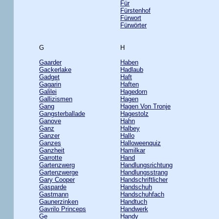
Für
Fürstenhof
Fürwort
Fürwörter
G
H
Gaarder
Haben
Gackerlake
Hadlaub
Gadget
Haft
Gagarin
Haften
Galilei
Hagedorn
Gallizismen
Hagen
Gang
Hagen Von Tronje
Gangsterballade
Hagestolz
Ganove
Hahn
Ganz
Halbey
Ganzer
Hallo
Ganzes
Halloweenquiz
Ganzheit
Hamilkar
Garrotte
Hand
Gartenzwerg
Handlungsrichtung
Gartenzwerge
Handlungsstrang
Gary Cooper
Handschriftlicher
Gasparde
Handschuh
Gastmann
Handschuhfach
Gaunerzinken
Handtuch
Gavrilo Princeps
Handwerk
Ge
Handy