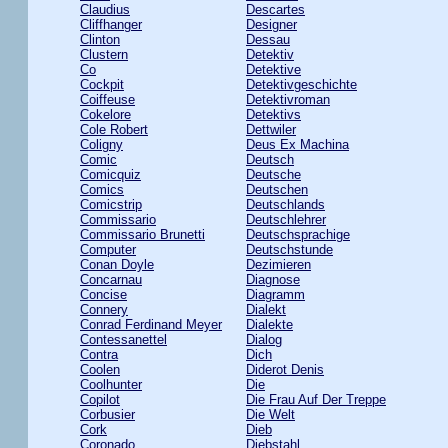
Claudius
Descartes
Cliffhanger
Designer
Clinton
Dessau
Clustern
Detektiv
Co
Detektive
Cockpit
Detektivgeschichte
Coiffeuse
Detektivroman
Cokelore
Detektivs
Cole Robert
Dettwiler
Coligny
Deus Ex Machina
Comic
Deutsch
Comicquiz
Deutsche
Comics
Deutschen
Comicstrip
Deutschlands
Commissario
Deutschlehrer
Commissario Brunetti
Deutschsprachige
Computer
Deutschstunde
Conan Doyle
Dezimieren
Concarnau
Diagnose
Concise
Diagramm
Connery
Dialekt
Conrad Ferdinand Meyer
Dialekte
Contessanettel
Dialog
Contra
Dich
Coolen
Diderot Denis
Coolhunter
Die
Copilot
Die Frau Auf Der Treppe
Corbusier
Die Welt
Cork
Dieb
Coronado
Diebstahl