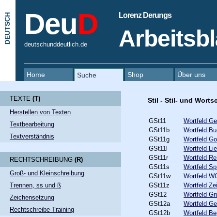
Deu
D
Lorenz Derungs
DEUTSCH
Arbeitsbl
deutschunddeutlich.de
Home
Shop
Über uns
Suche
TEXTE
(
T
)
Stil - Stil- und Wor
Herstellen von Texten
GSt11
Wortfeld Ge
Textbearbeitung
GSt11b
Wortfeld B
Textverständnis
GSt11g
Wortfeld Go
GSt11l
Wortfeld Li
GSt11r
Wortfeld Re
RECHTSCHREIBUNG
(
R
)
GSt11s
Wortfeld Sp
Groß- und Kleinschreibung
GSt11w
Wortfeld 
GSt11z
Wortfeld Zei
Trennen, ss und ß
GSt12
Wortfeld Gr
Zeichensetzung
GSt12a
Wortfeld G
Rechtschreibe-Training
GSt12b
Wortfeld Beg