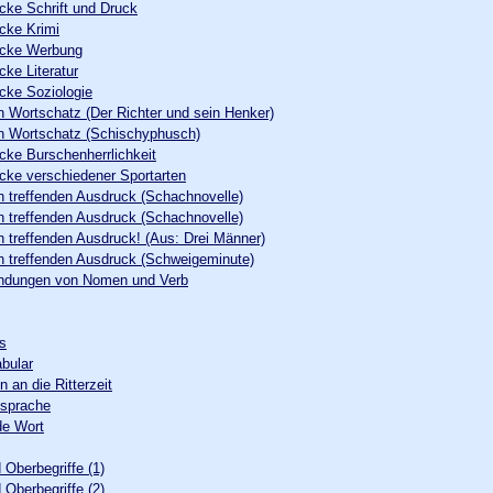
ke Schrift und Druck
cke Krimi
cke Werbung
ke Literatur
cke Soziologie
n Wortschatz (Der Richter und sein Henker)
en Wortschatz (Schischyphusch)
ke Burschenherrlichkeit
ke verschiedener Sportarten
 treffenden Ausdruck (Schachnovelle)
 treffenden Ausdruck (Schachnovelle)
 treffenden Ausdruck! (Aus: Drei Männer)
 treffenden Ausdruck (Schweigeminute)
indungen von Nomen und Verb
s
abular
 an die Ritterzeit
ssprache
de Wort
 Oberbegriffe (1)
 Oberbegriffe (2)