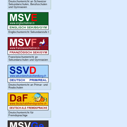
Deutschunterricht an Schweizer
Sekundarschulen, Berufsschulen
und Gymnasien
Englischunterricht Sekundarstufe I
Französischunterricht an
Sekundarschulen und Gymnasien
Deutschunterricht an Primar- und
Realschulen
Deutschunterricht für
Fremdsprachige