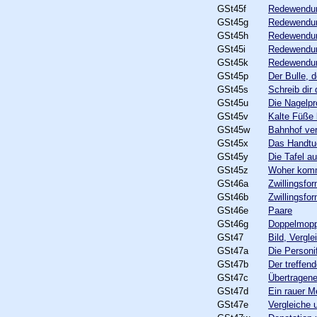
GSt45f
Redewendun
GSt45g
Redewendun
GSt45h
Redewendun
GSt45i
Redewendun
GSt45k
Redewendun
GSt45p
Der Bulle, 
GSt45s
Schreib dir 
GSt45u
Die Nagelp
GSt45v
Kalte Füß
GSt45w
Bahnhof ve
GSt45x
Das Handtu
GSt45y
Die Tafel a
GSt45z
Woher komm
GSt46a
Zwillingsfor
GSt46b
Zwillingsfor
GSt46e
Paare
GSt46g
Doppelmoppe
GSt47
Bild, Vergle
GSt47a
Die Personif
GSt47b
Der treffend
GSt47c
Übertragen
GSt47d
Ein rauer M
GSt47e
Vergleiche 