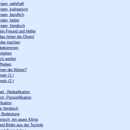
gen, wehrhaft
gen, kulinarisch
gen, beruflich
gen, farbig
gen, hündisch
dein Freund und Helfer
das hinter die Ohren!
robe machen
e bekommen
rstehen
ch werfen
ufheben
en die Wörter?
meln (1.)
meln (2.)
l - Reduplikation
ich, Personifikation
ikation
e Vergleich
e Bedeutung
ensch, ein raues Klima
und Bilder aus der Technik