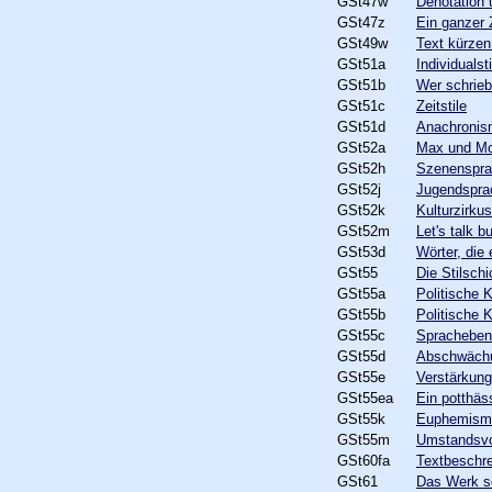
GSt47w
Denotation 
GSt47z
Ein ganzer
GSt49w
Text kürzen
GSt51a
Individualsti
GSt51b
Wer schrieb
GSt51c
Zeitstile
GSt51d
Anachronis
GSt52a
Max und Mor
GSt52h
Szenensprac
GSt52j
Jugendsprac
GSt52k
Kulturzirku
GSt52m
Let's talk 
GSt53d
Wörter, die
GSt55
Die Stilsch
GSt55a
Politische K
GSt55b
Politische K
GSt55c
Sprachebe
GSt55d
Abschwäch
GSt55e
Verstärkung
GSt55ea
Ein potthäs
GSt55k
Euphemisme
GSt55m
Umstandsvo
GSt60fa
Textbeschr
GSt61
Das Werk sol