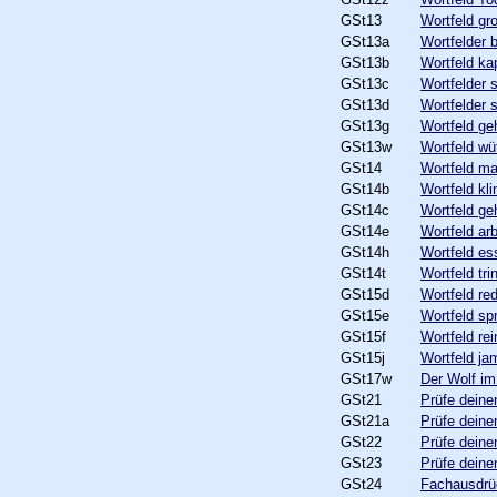
GSt13
Wortfeld gr
GSt13a
Wortfelder b
GSt13b
Wortfeld ka
GSt13c
Wortfelder 
GSt13d
Wortfelder 
GSt13g
Wortfeld ge
GSt13w
Wortfeld wü
GSt14
Wortfeld m
GSt14b
Wortfeld kl
GSt14c
Wortfeld ge
GSt14e
Wortfeld ar
GSt14h
Wortfeld es
GSt14t
Wortfeld tri
GSt15d
Wortfeld re
GSt15e
Wortfeld sp
GSt15f
Wortfeld rei
GSt15j
Wortfeld j
GSt17w
Der Wolf im
GSt21
Prüfe deine
GSt21a
Prüfe deine
GSt22
Prüfe deine
GSt23
Prüfe deine
GSt24
Fachausdrü