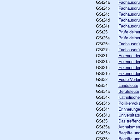
GSt24a
Fachausdrüc
GSt24b
Fachausdrü
GSt24c
Fachausdrü
GSt24d
Fachausdrüc
GSt24s
Fachausdrü
GSt25
Prüfe deine
GSt25a
Prüfe dein
GSt25s
Fachausdrüc
GSt27s
Fachausdrüc
GSt31
Erkenne den
GSt31a
Erkenne den
GSt31c
Erkenne den
GSt31e
Erkenne den
GSt32
Feste Verb
GSt34
Landsleute
GSt34a
Berufsleute
GSt34k
Katholische
GSt34p
Poliikervok
GSt34r
Erinnerungen
GSt34u
Universität
GSt35
Das treffen
GSt35a
Archaismen
GSt35b
Begriffe und
GSt35c
Begriffe und