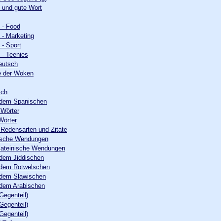
e und gute Wort
 - Food
- Marketing
- Sport
 - Teenies
eutsch
e der Woken
sch
 dem Spanischen
 Wörter
Wörter
 Redensarten und Zitate
nische Wendungen
lateinische Wendungen
 dem Jiddischen
 dem Rotwelschen
 dem Slawischen
 dem Arabischen
Gegenteil)
Gegenteil)
Gegenteil)