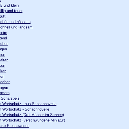
oß und klein
illig und teuer
putt
schön und hässlich
schnell und langsam
heim
tend
achen
ingen
hen
beiten
sen
nken
den
rechen
nigen
ammern
 Schafspelz
n Wortschatz - aus Schachnovelle
n Wortschatz - Schachnovelle
n Wortschatz (Drei Männer im Schnee)
n Wortschatz (verschwundene Miniatur)
cke Pressewesen