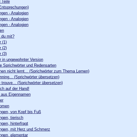
 Teile
Entsprechungen)
gen - Analogien
gen - Analogien
gen - Analogien
nen
 du mit?
 (1)
 (2)
 (3)
r in ungewohnter Version
te Sprichwörter und Redensarten
n nicht lernt... (Sprichwörter zum Thema Lernen)
nning... (Sprichwörter übersetzen)
 trouve... (Sprichwörter übersetzen)
och auf der Hand!
g aus Eigennamen
er
 omen
gen, von Kopf bis Fuß
gen, tierisch
en, hinterfragt
gen, mit Herz und Schmerz
gen, elementar