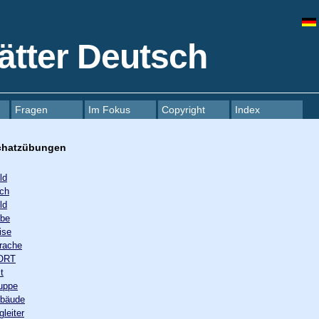
ätter Deutsch
Fragen
Im Fokus
Copyright
Index
tschatzübungen
ld
uch
ld
ebe
ise
rache
WORT
t
uppe
ebäude
leiter