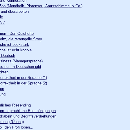
und Konnotation
 Zoo (Mondkalb, Pistensau, Amtsschimmel & Co.)
 und überarbeiten
le
's?
men - Don Quichotte
itz, die rattengeile Story
he ist bockstark
he ist echt knorke
s-Deutsch
business (Managersprache)
 es nur im Deutschen gibt
ichten
orrektheit in der Sprache (1)
orrektheit in der Sprache (2)
nen
ung
sliches Riesending
n - sprachliche Beschönigungen
kabeln und Begriffsverdrehungen
eibung (Übung)
l den Profi loben...