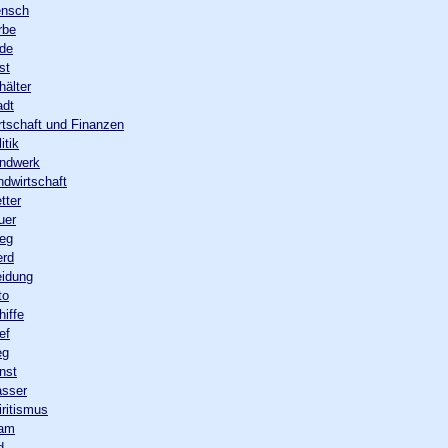
ensch
rbe
ede
st
hälter
adt
rtschaft und Finanzen
itik
andwerk
ndwirtschaft
tter
uer
ieg
erd
eidung
to
hiffe
ef
eg
nst
asser
iritismus
lam
d