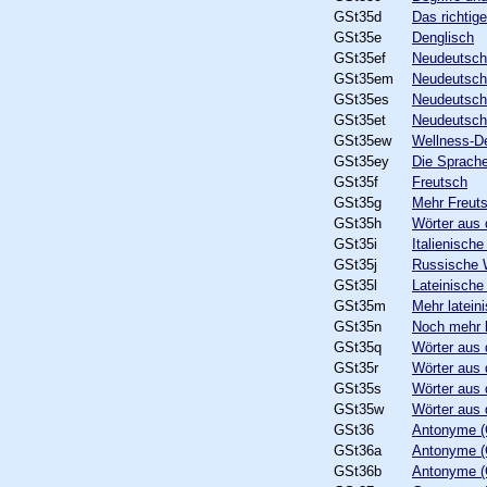
GSt35d
Das richtig
GSt35e
Denglisch
GSt35ef
Neudeutsch
GSt35em
Neudeutsch 
GSt35es
Neudeutsch 
GSt35et
Neudeutsch
GSt35ew
Wellness-D
GSt35ey
Die Sprach
GSt35f
Freutsch
GSt35g
Mehr Freut
GSt35h
Wörter aus
GSt35i
Italienische
GSt35j
Russische 
GSt35l
Lateinische
GSt35m
Mehr latei
GSt35n
Noch mehr 
GSt35q
Wörter aus
GSt35r
Wörter aus
GSt35s
Wörter aus
GSt35w
Wörter aus
GSt36
Antonyme (
GSt36a
Antonyme (
GSt36b
Antonyme (