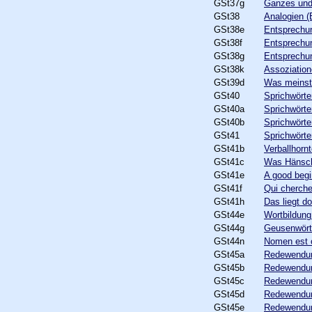
GSt37g
Ganzes und
GSt38
Analogien (
GSt38e
Entsprechun
GSt38f
Entsprechun
GSt38g
Entsprechun
GSt38k
Assoziatio
GSt39d
Was meinst
GSt40
Sprichwörter
GSt40a
Sprichwörter
GSt40b
Sprichwörter
GSt41
Sprichwörte
GSt41b
Verballhorn
GSt41c
Was Hänsche
GSt41e
A good begi
GSt41f
Qui cherche
GSt41h
Das liegt d
GSt44e
Wortbildun
GSt44g
Geusenwört
GSt44n
Nomen est
GSt45a
Redewendun
GSt45b
Redewendun
GSt45c
Redewendung
GSt45d
Redewendun
GSt45e
Redewendun