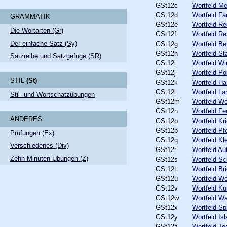
GSt12c
Wortfeld M
GSt12d
Wortfeld Fa
GRAMMATIK
GSt12e
Wortfeld R
Die Wortarten
(Gr)
GSt12f
Wortfeld Re
Der einfache Satz
(Sy)
GSt12g
Wortfeld Be
GSt12h
Wortfeld St
Satzreihe und Satzgefüge
(SR)
GSt12i
Wortfeld Wi
GSt12j
Wortfeld Pol
STIL
(St)
GSt12k
Wortfeld H
GSt12l
Wortfeld La
Stil- und Wortschatzübungen
GSt12m
Wortfeld We
GSt12n
Wortfeld Fe
ANDERES
GSt12o
Wortfeld Kr
GSt12p
Wortfeld Pf
Prüfungen
(Ex)
GSt12q
Wortfeld Kl
Verschiedenes
(Div)
GSt12r
Wortfeld Au
Zehn-Minuten-Übungen
(Z)
GSt12s
Wortfeld Sc
GSt12t
Wortfeld Bri
GSt12u
Wortfeld W
GSt12v
Wortfeld Ku
GSt12w
Wortfeld W
GSt12x
Wortfeld Sp
GSt12y
Wortfeld Is
GSt12z
Wortfeld To