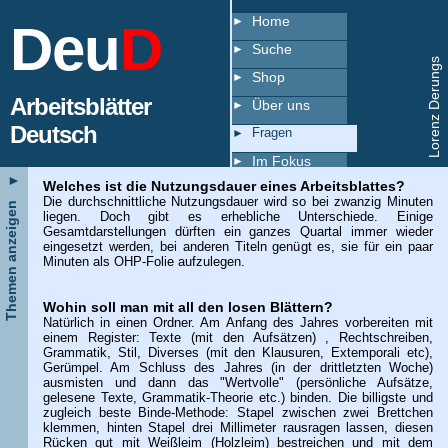
Home
Deu
D
Suche
Lorenz Derungs
Shop
Arbeitsblätter
Über uns
Deutsch
Fragen
Im Fokus
►
Welches ist die Nutzungsdauer eines Arbeitsblattes?
Copyright
Die durchschnittliche Nutzungsdauer wird so bei zwanzig Minuten
Themen anzeigen
liegen. Doch gibt es erhebliche Unterschiede. Einige
Index
Gesamtdarstellungen dürften ein ganzes Quartal immer wieder
eingesetzt werden, bei anderen Titeln genügt es, sie für ein paar
Minuten als OHP-Folie aufzulegen.
Wohin soll man mit all den losen Blättern?
Natürlich in einen Ordner. Am Anfang des Jahres vorbereiten mit
einem Register: Texte (mit den Aufsätzen) , Rechtschreiben,
Grammatik, Stil, Diverses (mit den Klausuren, Extemporali etc),
Gerümpel. Am Schluss des Jahres (in der drittletzten Woche)
ausmisten und dann das "Wertvolle" (persönliche Aufsätze,
gelesene Texte, Grammatik-Theorie etc.) binden. Die billigste und
zugleich beste Binde-Methode: Stapel zwischen zwei Brettchen
klemmen, hinten Stapel drei Millimeter rausragen lassen, diesen
Rücken gut mit Weißleim (Holzleim) bestreichen und mit dem