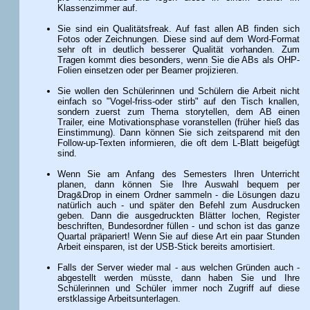
Klassenzimmer auf.
Sie sind ein Qualitätsfreak. Auf fast allen AB finden sich
Fotos oder Zeichnungen. Diese sind auf dem Word-Format
sehr oft in deutlich besserer Qualität vorhanden. Zum
Tragen kommt dies besonders, wenn Sie die ABs als OHP-
Folien einsetzen oder per Beamer projizieren.
Sie wollen den Schülerinnen und Schülern die Arbeit nicht
einfach so "Vogel-friss-oder stirb" auf den Tisch knallen,
sondern zuerst zum Thema storytellen, dem AB einen
Trailer, eine Motivationsphase voranstellen (früher hieß das
Einstimmung). Dann können Sie sich zeitsparend mit den
Follow-up-Texten informieren, die oft dem L-Blatt beigefügt
sind.
Wenn Sie am Anfang des Semesters Ihren Unterricht
planen, dann können Sie Ihre Auswahl bequem per
Drag&Drop in einem Ordner sammeln - die Lösungen dazu
natürlich auch - und später den Befehl zum Ausdrucken
geben. Dann die ausgedruckten Blätter lochen, Register
beschriften, Bundesordner füllen - und schon ist das ganze
Quartal präpariert! Wenn Sie auf diese Art ein paar Stunden
Arbeit einsparen, ist der USB-Stick bereits amortisiert.
Falls der Server wieder mal - aus welchen Gründen auch -
abgestellt werden müsste, dann haben Sie und Ihre
Schülerinnen und Schüler immer noch Zugriff auf diese
erstklassige Arbeitsunterlagen.