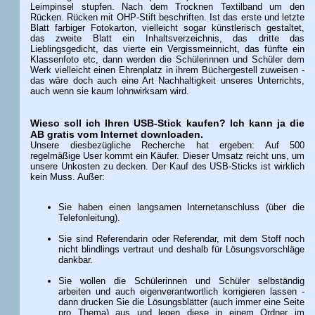
Leimpinsel stupfen. Nach dem Trocknen Textilband um den
Rücken. Rücken mit OHP-Stift beschriften. Ist das erste und letzte
Blatt farbiger Fotokarton, vielleicht sogar künstlerisch gestaltet,
das zweite Blatt ein Inhaltsverzeichnis, das dritte das
Lieblingsgedicht, das vierte ein Vergissmeinnicht, das fünfte ein
Klassenfoto etc, dann werden die Schülerinnen und Schüler dem
Werk vielleicht einen Ehrenplatz in ihrem Büchergestell zuweisen -
das wäre doch auch eine Art Nachhaltigkeit unseres Unterrichts,
auch wenn sie kaum lohnwirksam wird.
Wieso soll ich Ihren USB-Stick kaufen? Ich kann ja die
AB gratis vom Internet downloaden.
Unsere diesbezügliche Recherche hat ergeben: Auf 500
regelmäßige User kommt ein Käufer. Dieser Umsatz reicht uns, um
unsere Unkosten zu decken. Der Kauf des USB-Sticks ist wirklich
kein Muss. Außer:
Sie haben einen langsamen Internetanschluss (über die
Telefonleitung).
Sie sind Referendarin oder Referendar, mit dem Stoff noch
nicht blindlings vertraut und deshalb für Lösungsvorschläge
dankbar.
Sie wollen die Schülerinnen und Schüler selbständig
arbeiten und auch eigenverantwortlich korrigieren lassen -
dann drucken Sie die Lösungsblätter (auch immer eine Seite
pro Thema) aus und legen diese in einem Ordner im